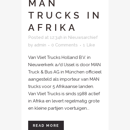
MAN
TRUCKS IN
AFRIKA
Posted at 12:34h
in
Nieuwsarchief
by
admin
0 Comments
1
Like
Van Vliet Trucks Holland B.V. in
Nieuwerkerk a/d IJssel is door MAN
Truck & Bus AG in München officieel
aangesteld als importeur van MAN
trucks voor 5 Afrikaanse landen.
Van Vliet Trucks is sinds 1988 actief
in Afrika en levert regelmatig grote
en kleine partijen voertuigen...
READ MORE