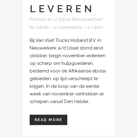
LEVEREN
Posted at 12:30h
in
Nieuwsarchief
by
admin
0 Comments
0
Likes
Bij Van Vliet Trucks Holland B.V. in
Nieuwerkerk a/d IJssel stond eind
oktober, begin november iedereen
op scherp om hulpgoederen,
bestemd voor de Afrikaanse ebola-
gebieden, op tijd verscheept te
krijgen. In de loop van de eerste
week van november vertrokken er
schepen vanuit Den Helder...
READ MORE