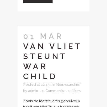
01 MAR
VAN VLIET
STEUNT
WAR
CHILD
Posted at 12:45h
in
Nieuwsarchief
by
admin
0 Comments
0
Likes
Zoals de laatste jaren gebruikelijk