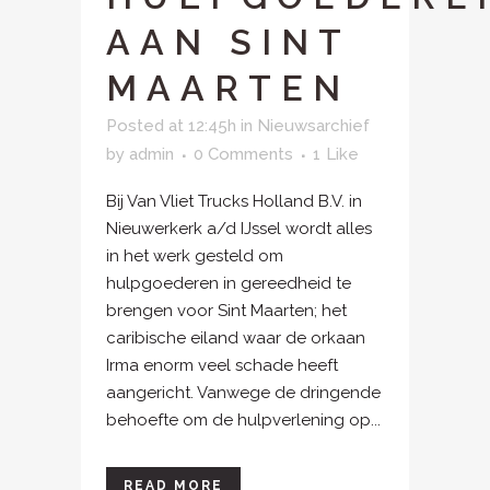
AAN SINT
MAARTEN
Posted at 12:45h
in
Nieuwsarchief
by
admin
0 Comments
1
Like
Bij Van Vliet Trucks Holland B.V. in
Nieuwerkerk a/d IJssel wordt alles
in het werk gesteld om
hulpgoederen in gereedheid te
brengen voor Sint Maarten; het
caribische eiland waar de orkaan
Irma enorm veel schade heeft
aangericht. Vanwege de dringende
behoefte om de hulpverlening op...
READ MORE