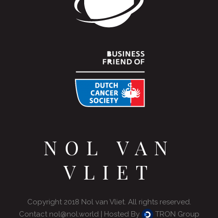
NOL VAN
VLIET
Copyright 2018 Nol van Vliet. All rights reserved.
Contact
nol@nol.world
| Hosted By
TRON Group