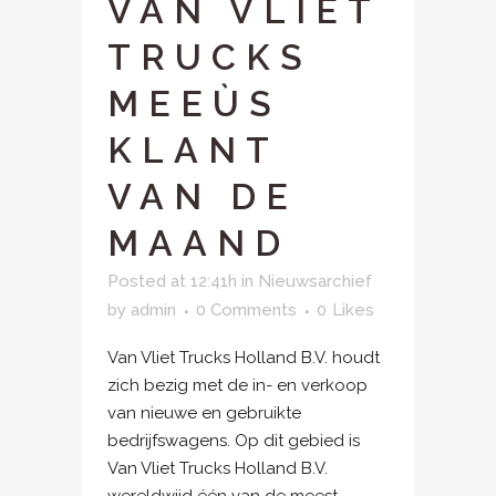
VAN VLIET
TRUCKS
MEEÙS
KLANT
VAN DE
MAAND
Posted at 12:41h
in
Nieuwsarchief
by
admin
0 Comments
0
Likes
Van Vliet Trucks Holland B.V. houdt
zich bezig met de in- en verkoop
van nieuwe en gebruikte
bedrijfswagens. Op dit gebied is
Van Vliet Trucks Holland B.V.