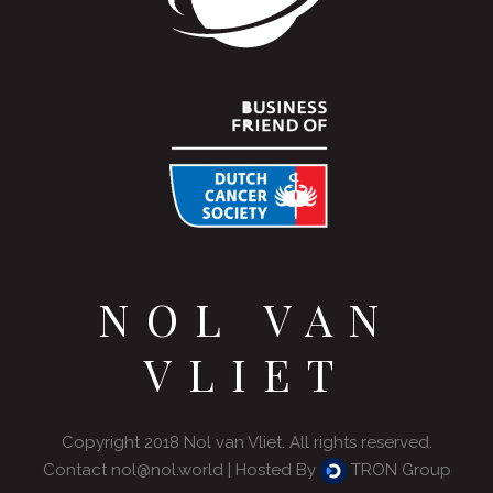
NOL VAN
VLIET
Copyright 2018 Nol van Vliet. All rights reserved.
Contact
nol@nol.world
| Hosted By
TRON Group