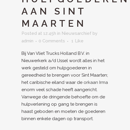
AAN SINT
MAARTEN
Posted at 12:45h
in
Nieuwsarchief
by
admin
0 Comments
1
Like
Bij Van Vliet Trucks Holland B.V. in
Nieuwerkerk a/d IJssel wordt alles in het
werk gesteld om hulpgoederen in
gereedheid te brengen voor Sint Maarten;
het caribische eiland waar de
orkaan Irma
enorm veel schade heeft aangericht.
Vanwege de dringende behoefte om de
hulpverlening op gang te brengen is
haast geboden en moeten de goederen
binnen enkele dagen op transport.