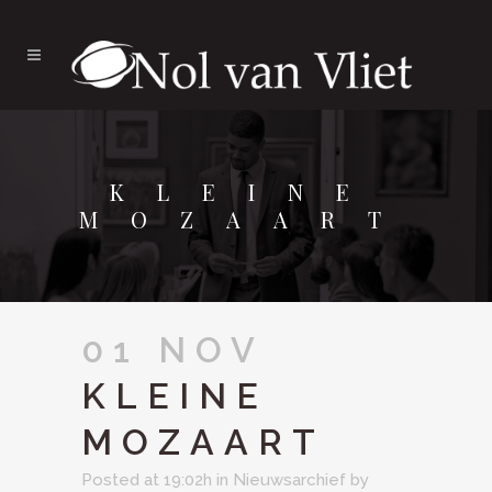
KLEINE
MOZAART
01 NOV
KLEINE
MOZAART
Posted at 19:02h
in
Nieuwsarchief
by